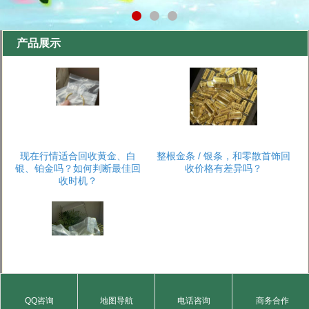
产品展示
现在行情适合回收黄金、白
整根金条 / 银条，和零散首饰回
银、铂金吗？如何判断最佳回
收价格有差异吗？
收时机？
回收时会收取 “手续费”“损耗费”
黄金、白银、铂金的纯度如何
QQ咨询
地图导航
电话咨询
商务合作
吗？如何避免隐性收费？
鉴定？会损伤制品吗？